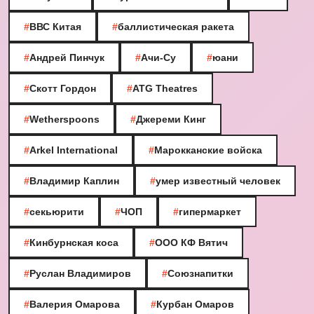
#
ВВС Китая
#
баллистическая ракета
#
Андрей Пинчук
#
Ачи-Су
#
юани
#
Скотт Гордон
#
ATG Theatres
#
Wetherspoons
#
Джереми Кинг
#
Arkel International
#
Марокканские войска
#
Владимир Каплин
#
умер известный человек
#
секьюрити
#
ЧОП
#
гипермаркет
#
Кинбурнская коса
#
ООО КФ Вятич
#
Руслан Владимиров
#
Союзнапитки
#
Валерия Омарова
#
Курбан Омаров