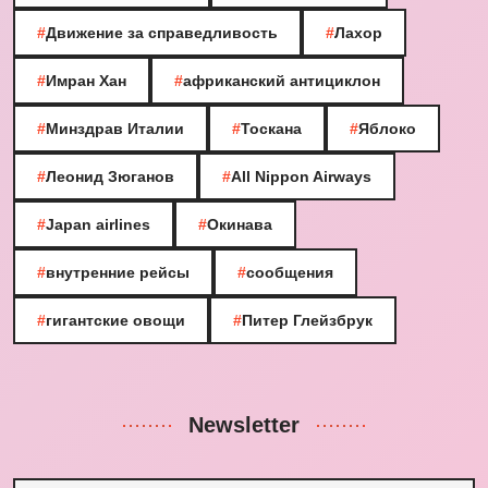
#
Движение за справедливость
#
Лахор
#
Имран Хан
#
африканский антициклон
#
Минздрав Италии
#
Тоскана
#
Яблоко
#
Леонид Зюганов
#
All Nippon Airways
#
Japan airlines
#
Окинава
#
внутренние рейсы
#
сообщения
#
гигантские овощи
#
Питер Глейзбрук
Newsletter