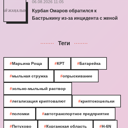
06.08.2026 11:05
Курбан Омаров обратился к
Бастрыкину из-за инцидента с женой
Теги
#
Марьина Роща
#
КРТ
#
Батарейка
#
мыльная стружка
#
опрыскивание
#
зольно-мыльный раствор
#
легализация криптовалют
#
криптокошельки
#
поломки
#
автотранспортное предприятие
#
Петухово
#
Курганская область
#
H-6N