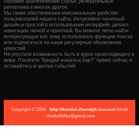
глубокие аналитические статьи, увлекательные
репортажи и многое другое.
Мы также обеспечиваем максимальную удобство
пользователей нашего сайта. Интуитивно понятный
дизайн и простой в использовании интерфейс делают
навигацию легкой и приятной. Вы можете легко найти
интересующую вас тему, использовать функцию поиска
или подписаться на наши регулярные обновления
новостей.
Не упустите возможность быть в курсе происходящего в
мире. Посетите "Қандай жаңалық бар?" прямо сейчас и
оставайтесь в центре событий!
Copyright © 2026 .
http://kandai-zhanalyk-bar.com
Email
: media365kz@gmail.com