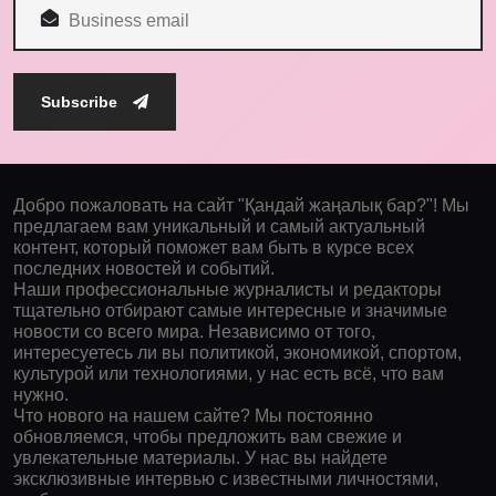
Subscribe
Добро пожаловать на сайт "Қандай жаңалық бар?"! Мы
предлагаем вам уникальный и самый актуальный
контент, который поможет вам быть в курсе всех
последних новостей и событий.
Наши профессиональные журналисты и редакторы
тщательно отбирают самые интересные и значимые
новости со всего мира. Независимо от того,
интересуетесь ли вы политикой, экономикой, спортом,
культурой или технологиями, у нас есть всё, что вам
нужно.
Что нового на нашем сайте? Мы постоянно
обновляемся, чтобы предложить вам свежие и
увлекательные материалы. У нас вы найдете
эксклюзивные интервью с известными личностями,