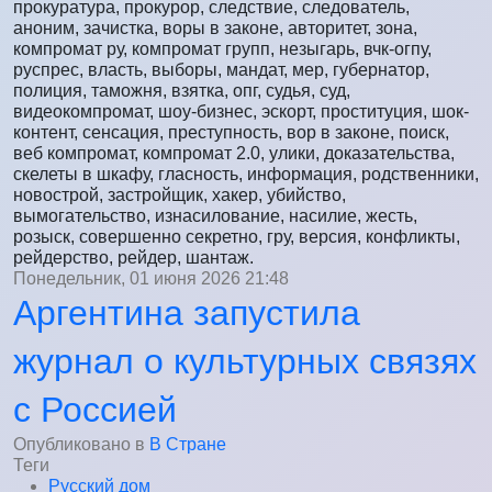
прокуратура, прокурор, следствие, следователь,
аноним, зачистка, воры в законе, авторитет, зона,
компромат ру, компромат групп, незыгарь, вчк-огпу,
руспрес, власть, выборы, мандат, мер, губернатор,
полиция, таможня, взятка, опг, судья, суд,
видеокомпромат, шоу-бизнес, эскорт, проституция, шок-
контент, сенсация, преступность, вор в законе, поиск,
веб компромат, компромат 2.0, улики, доказательства,
скелеты в шкафу, гласность, информация, родственники,
новострой, застройщик, хакер, убийство,
вымогательство, изнасилование, насилие, жесть,
розыск, совершенно секретно, гру, версия, конфликты,
рейдерство, рейдер, шантаж.
Понедельник, 01 июня 2026 21:48
Аргентина запустила
журнал о культурных связях
с Россией
Опубликовано в
В Стране
Теги
Русский дом