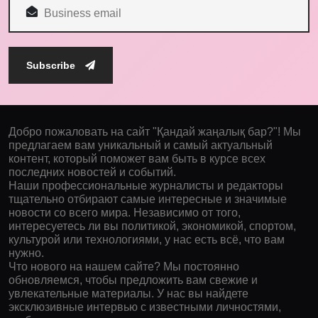
Subscribe
Добро пожаловать на сайт "Қандай жаңалық бар?"! Мы
предлагаем вам уникальный и самый актуальный
контент, который поможет вам быть в курсе всех
последних новостей и событий.
Наши профессиональные журналисты и редакторы
тщательно отбирают самые интересные и значимые
новости со всего мира. Независимо от того,
интересуетесь ли вы политикой, экономикой, спортом,
культурой или технологиями, у нас есть всё, что вам
нужно.
Что нового на нашем сайте? Мы постоянно
обновляемся, чтобы предложить вам свежие и
увлекательные материалы. У нас вы найдете
эксклюзивные интервью с известными личностями,