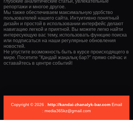
глубокие аналитические статьи, увлекательные
репортажи и многое другое.
Мы также обеспечиваем максимальную удобство
пользователей нашего сайта. Интуитивно понятный
дизайн и простой в использовании интерфейс делают
навигацию легкой и приятной. Вы можете легко найти
интересующую вас тему, использовать функцию поиска
или подписаться на наши регулярные обновления
новостей.
Не упустите возможность быть в курсе происходящего в
мире. Посетите "Қандай жаңалық бар?" прямо сейчас и
оставайтесь в центре событий!
Copyright © 2026 .
http://kandai-zhanalyk-bar.com
Email
: media365kz@gmail.com