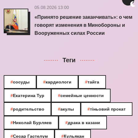
05.08.2026 13:00
«Принято решение заканчивать»: о чем
говорят изменения в Минобороны и
Вооруженных силах России
Теги
#
сосуды
#
кардиологи
#
тайга
#
Екатерина Тур
#
семейные ценности
#
родительство
#
акулы
#
тіньовий прокат
#
Николай Бурляев
#
драка в казани
#
Сесар Гастелум
#
Кульякан