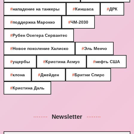
#
нападение на танкеры
#
Киншаса
#
ДРК
#
поддержка Марокко
#
ЧМ-2030
#
Рубен Осегера Сервантес
#
Новое поколение Халиско
#
Эль Менчо
#
ущербы
#
Кристина Асмус
#
нефть США
#
клона
#
Джейден
#
Бритни Спирс
#
Кристина Даль
Newsletter