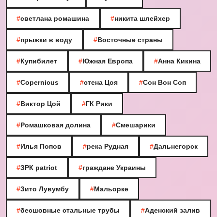
#
светлана ромашина
#
никита шлейхер
#
прыжки в воду
#
Восточные страны
#
Купибилет
#
Южная Европа
#
Анна Кикина
#
Copernicus
#
стена Цоя
#
Сон Вон Соп
#
Виктор Цой
#
ГК Рики
#
Ромашковая долина
#
Смешарики
#
Илья Попов
#
река Рудная
#
Дальнегорск
#
ЗРК patriot
#
граждане Украины
#
Зито Лувумбу
#
Мальорке
#
бесшовные стальные трубы
#
Аденский залив