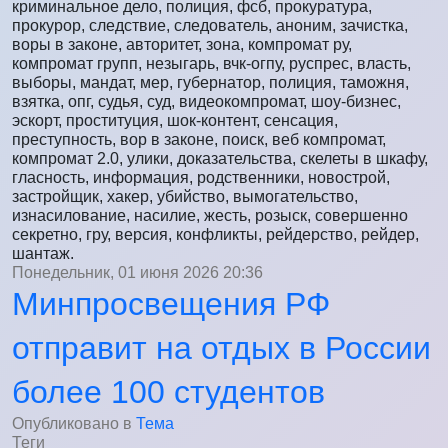
криминальное дело, полиция, фсб, прокуратура,
прокурор, следствие, следователь, аноним, зачистка,
воры в законе, авторитет, зона, компромат ру,
компромат групп, незыгарь, вчк-огпу, руспрес, власть,
выборы, мандат, мер, губернатор, полиция, таможня,
взятка, опг, судья, суд, видеокомпромат, шоу-бизнес,
эскорт, проституция, шок-контент, сенсация,
преступность, вор в законе, поиск, веб компромат,
компромат 2.0, улики, доказательства, скелеты в шкафу,
гласность, информация, родственники, новострой,
застройщик, хакер, убийство, вымогательство,
изнасилование, насилие, жесть, розыск, совершенно
секретно, гру, версия, конфликты, рейдерство, рейдер,
шантаж.
Понедельник, 01 июня 2026 20:36
Минпросвещения РФ
отправит на отдых в России
более 100 студентов
Опубликовано в
Тема
Теги