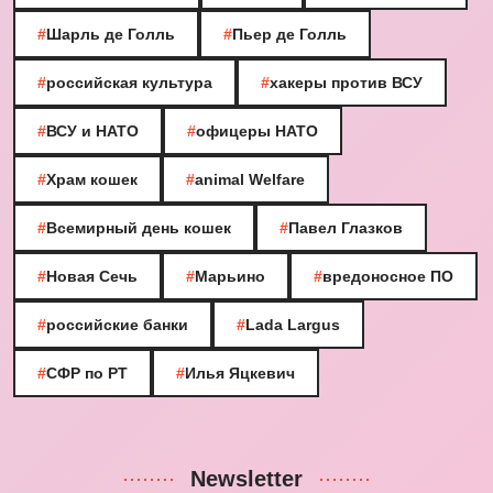
#
Шарль де Голль
#
Пьер де Голль
#
российская культура
#
хакеры против ВСУ
#
ВСУ и НАТО
#
офицеры НАТО
#
Храм кошек
#
animal Welfare
#
Всемирный день кошек
#
Павел Глазков
#
Новая Сечь
#
Марьино
#
вредоносное ПО
#
российские банки
#
Lada Largus
#
СФР по РТ
#
Илья Яцкевич
Newsletter