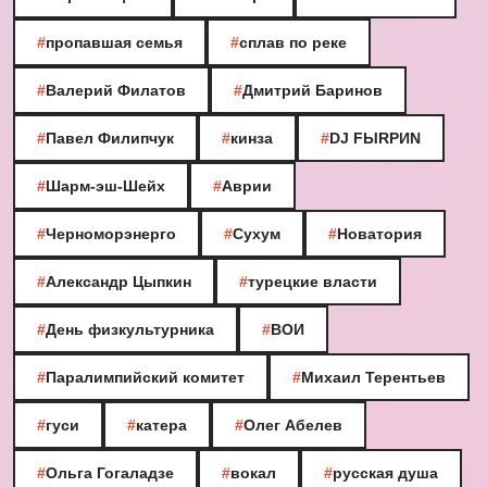
#
пропавшая семья
#
сплав по реке
#
Валерий Филатов
#
Дмитрий Баринов
#
Павел Филипчук
#
кинза
#
DJ FЫRРИN
#
Шарм-эш-Шейх
#
Аврии
#
Черноморэнерго
#
Сухум
#
Новатория
#
Александр Цыпкин
#
турецкие власти
#
День физкультурника
#
ВОИ
#
Паралимпийский комитет
#
Михаил Терентьев
#
гуси
#
катера
#
Олег Абелев
#
Ольга Гогаладзе
#
вокал
#
русская душа