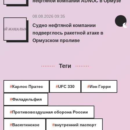
нефтяной компании ADNOC в Ормузе
08.08.2026 09:35
Судно нефтяной компании
подверглось ракетной атаке в
Ормузском проливе
Теги
#
Карлос Пратес
#
UFC 330
#
Иэн Гэрри
#
Филадельфия
#
Противовоздушная оборона России
#
Васютинское
#
внутренний паспорт