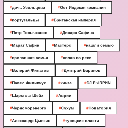
#
дочь Усольцева
#
Ост-Индская компания
#
португальцы
#
Британская империя
#
Петр Топычканов
#
Динара Сафина
#
Марат Сафин
#
Мастерс
#
нашли семью
#
пропавшая семья
#
сплав по реке
#
Валерий Филатов
#
Дмитрий Баринов
#
Павел Филипчук
#
кинза
#
DJ FЫRРИN
#
Шарм-эш-Шейх
#
Аврии
#
Черноморэнерго
#
Сухум
#
Новатория
#
Александр Цыпкин
#
турецкие власти