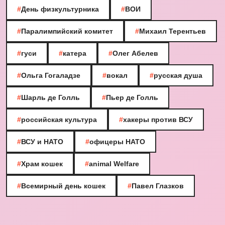
#
День физкультурника
#
ВОИ
#
Паралимпийский комитет
#
Михаил Терентьев
#
гуси
#
катера
#
Олег Абелев
#
Ольга Гогаладзе
#
вокал
#
русская душа
#
Шарль де Голль
#
Пьер де Голль
#
российская культура
#
хакеры против ВСУ
#
ВСУ и НАТО
#
офицеры НАТО
#
Храм кошек
#
animal Welfare
#
Всемирный день кошек
#
Павел Глазков