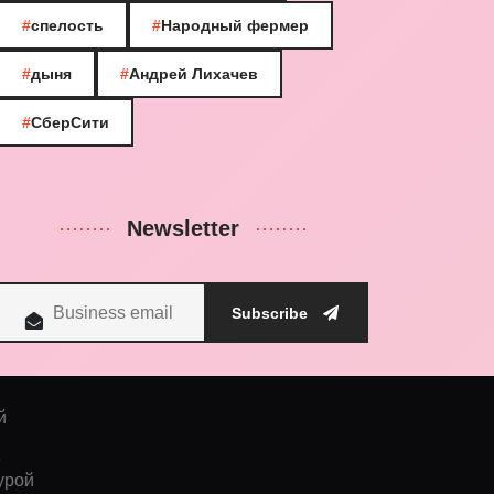
#
спелость
#
Народный фермер
#
дыня
#
Андрей Лихачев
#
СберСити
Newsletter
Subscribe
й
е
урой