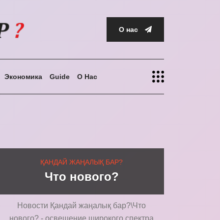
О нас
Экономика
Guide
О Нас
ҚАНДАЙ ЖАҢАЛЫҚ БАР?
Что нового?
Новости Қандай жаңалық бар?\Что
нового? - освещение широкого спектра