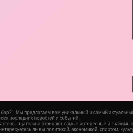
 бар?"! Мы предлагаем вам уникальный и самый актуальны
всех последних новостей и событий.
акторы тщательно отбирают самые интересные и значимы
 интересуетесь ли вы политикой, экономикой, спортом, культ