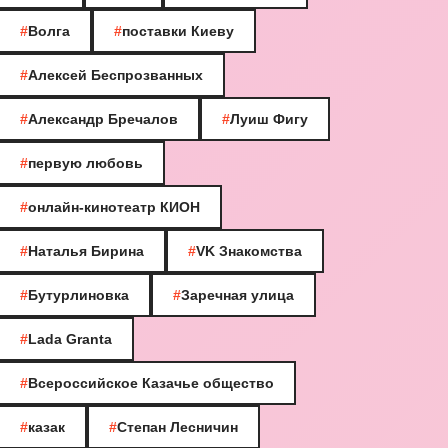
#
Волга
#
поставки Киеву
#
Алексей Беспрозванных
#
Александр Бречалов
#
Луиш Фигу
#
первую любовь
#
онлайн-кинотеатр КИОН
#
Наталья Бирина
#
VK Знакомства
#
Бутурлиновка
#
Заречная улица
#
Lada Granta
#
Всероссийское Казачье общество
#
казак
#
Степан Лесничин