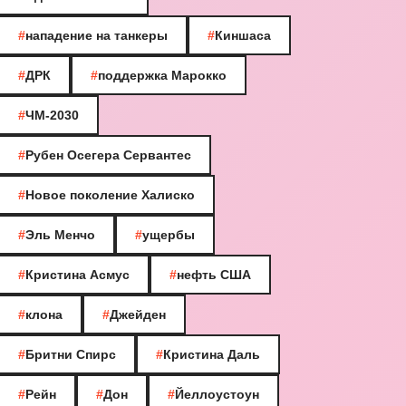
#
нападение на танкеры
#
Киншаса
#
ДРК
#
поддержка Марокко
#
ЧМ-2030
#
Рубен Осегера Сервантес
#
Новое поколение Халиско
#
Эль Менчо
#
ущербы
#
Кристина Асмус
#
нефть США
#
клона
#
Джейден
#
Бритни Спирс
#
Кристина Даль
#
Рейн
#
Дон
#
Йеллоустоун