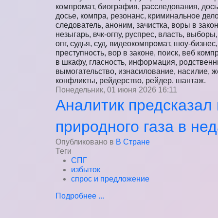
компромат, биография, расследования, дось
досье, компра, резонанс, криминальное дело
следователь, аноним, зачистка, воры в закон
незыгарь, вчк-огпу, руспрес, власть, выборы
опг, судья, суд, видеокомпромат, шоу-бизнес,
преступность, вор в законе, поиск, веб комп
в шкафу, гласность, информация, родственни
вымогательство, изнасилование, насилие, же
конфликты, рейдерство, рейдер, шантаж.
Понедельник, 01 июня 2026 16:11
Аналитик предсказал
природного газа в не
Опубликовано в
В Стране
Теги
СПГ
избыток
спрос и предложение
Подробнее ...