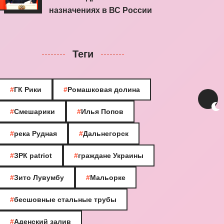
назначениях в ВС России
Теги
#
ГК Рики
#
Ромашковая долина
#
Смешарики
#
Илья Попов
#
река Рудная
#
Дальнегорск
#
ЗРК patriot
#
граждане Украины
#
Зито Лувумбу
#
Мальорке
#
бесшовные стальные трубы
#
Аденский залив