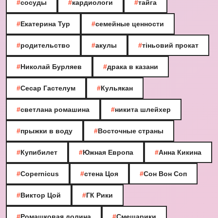
#
сосуды
#
кардиологи
#
тайга
#
Екатерина Тур
#
семейные ценности
#
родительство
#
акулы
#
тіньовий прокат
#
Николай Бурляев
#
драка в казани
#
Сесар Гастелум
#
Кульякан
#
светлана ромашина
#
никита шлейхер
#
прыжки в воду
#
Восточные страны
#
Купибилет
#
Южная Европа
#
Анна Кикина
#
Copernicus
#
стена Цоя
#
Сон Вон Соп
#
Виктор Цой
#
ГК Рики
#
Ромашковая долина
#
Смешарики