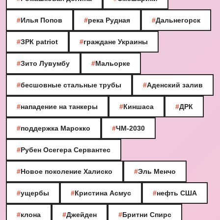
#
Илья Попов
#
река Рудная
#
Дальнегорск
#
ЗРК patriot
#
граждане Украины
#
Зито Лувумбу
#
Мальорке
#
бесшовные стальные трубы
#
Аденский залив
#
нападение на танкеры
#
Киншаса
#
ДРК
#
поддержка Марокко
#
ЧМ-2030
#
Рубен Осегера Сервантес
#
Новое поколение Халиско
#
Эль Менчо
#
ущербы
#
Кристина Асмус
#
нефть США
#
клона
#
Джейден
#
Бритни Спирс