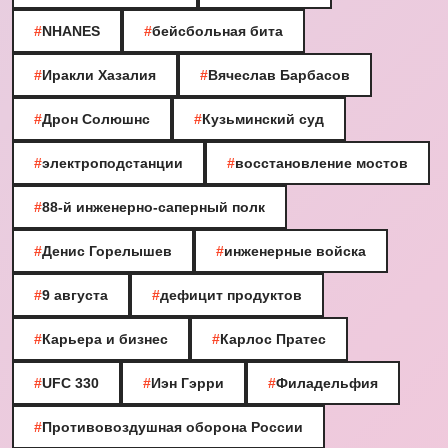
#
NHANES
#
бейсбольная бита
#
Иракли Хазалия
#
Вячеслав Барбасов
#
Дрон Солюшнс
#
Кузьминский суд
#
электроподстанции
#
восстановление мостов
#
88-й инженерно-саперный полк
#
Денис Горелышев
#
инженерные войска
#
9 августа
#
дефицит продуктов
#
Карьера и бизнес
#
Карлос Пратес
#
UFC 330
#
Иэн Гэрри
#
Филадельфия
#
Противовоздушная оборона России