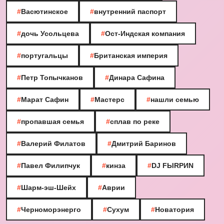
#
Васютинское
#
внутренний паспорт
#
дочь Усольцева
#
Ост-Индская компания
#
португальцы
#
Британская империя
#
Петр Топычканов
#
Динара Сафина
#
Марат Сафин
#
Мастерс
#
нашли семью
#
пропавшая семья
#
сплав по реке
#
Валерий Филатов
#
Дмитрий Баринов
#
Павел Филипчук
#
кинза
#
DJ FЫRРИN
#
Шарм-эш-Шейх
#
Аврии
#
Черноморэнерго
#
Сухум
#
Новатория