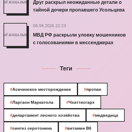
Друг раскрыл неожиданные детали о
тайной дочери пропавшего Усольцева
08.08.2026 22:23
МВД РФ раскрыли уловку мошенников
с голосованиями в мессенджерах
Теги
#
Асачинское месторождение
#
пропан
#
Ларгаон Маркатола
#
Чхаттисгарх
#
департамент лесного хозяйства
#
медведица
#
синтез серотонина
#
витамин B6