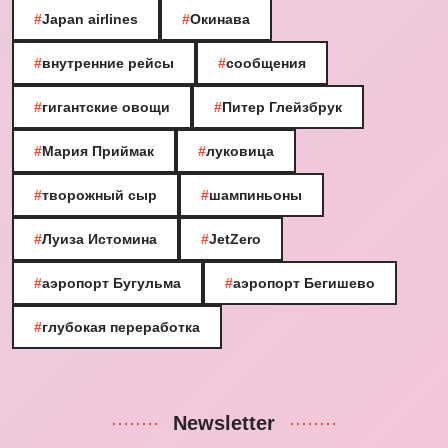
#
Japan airlines
#
Окинава
#
внутренние рейсы
#
сообщения
#
гигантские овощи
#
Питер Глейзбрук
#
Мария Приймак
#
луковица
#
творожный сыр
#
шампиньоны
#
Луиза Истомина
#
JetZero
#
аэропорт Бугульма
#
аэропорт Бегишево
#
глубокая переработка
Newsletter