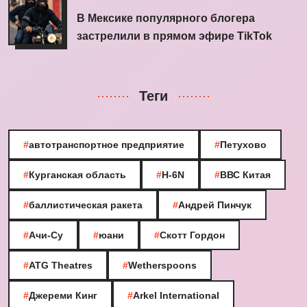
В Мексике популярного блогера
застрелили в прямом эфире TikTok
Теги
#
автотранспортное предприятие
#
Петухово
#
Курганская область
#
H-6N
#
ВВС Китая
#
баллистическая ракета
#
Андрей Пинчук
#
Ачи-Су
#
юани
#
Скотт Гордон
#
ATG Theatres
#
Wetherspoons
#
Джереми Кинг
#
Arkel International