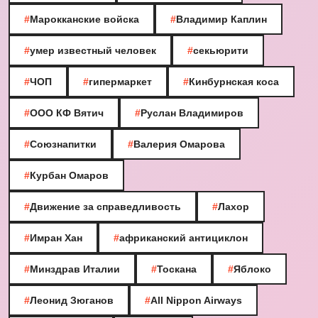
#
Марокканские войска
#
Владимир Каплин
#
умер известный человек
#
секьюрити
#
ЧОП
#
гипермаркет
#
Кинбурнская коса
#
ООО КФ Вятич
#
Руслан Владимиров
#
Союзнапитки
#
Валерия Омарова
#
Курбан Омаров
#
Движение за справедливость
#
Лахор
#
Имран Хан
#
африканский антициклон
#
Минздрав Италии
#
Тоскана
#
Яблоко
#
Леонид Зюганов
#
All Nippon Airways