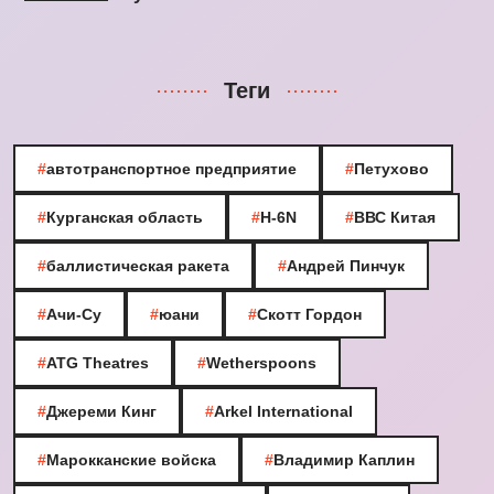
Теги
#
автотранспортное предприятие
#
Петухово
#
Курганская область
#
H-6N
#
ВВС Китая
#
баллистическая ракета
#
Андрей Пинчук
#
Ачи-Су
#
юани
#
Скотт Гордон
#
ATG Theatres
#
Wetherspoons
#
Джереми Кинг
#
Arkel International
#
Марокканские войска
#
Владимир Каплин