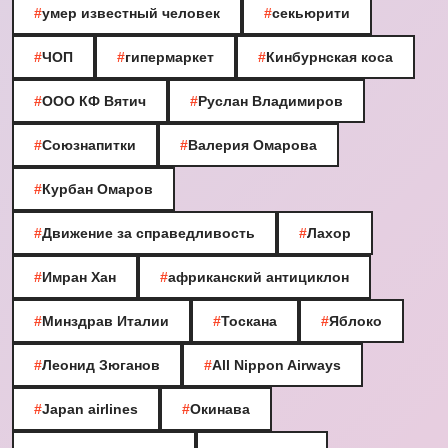
#
умер известный человек
#
секьюрити
#
ЧОП
#
гипермаркет
#
Кинбурнская коса
#
ООО КФ Вятич
#
Руслан Владимиров
#
Союзнапитки
#
Валерия Омарова
#
Курбан Омаров
#
Движение за справедливость
#
Лахор
#
Имран Хан
#
африканский антициклон
#
Минздрав Италии
#
Тоскана
#
Яблоко
#
Леонид Зюганов
#
All Nippon Airways
#
Japan airlines
#
Окинава