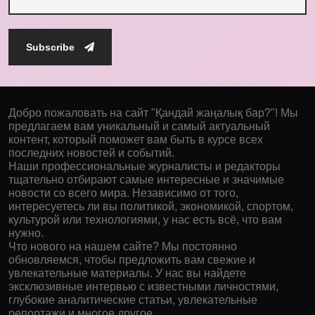
Subscribe
Добро пожаловать на сайт "Қандай жаңалық бар?"! Мы
предлагаем вам уникальный и самый актуальный
контент, который поможет вам быть в курсе всех
последних новостей и событий.
Наши профессиональные журналисты и редакторы
тщательно отбирают самые интересные и значимые
новости со всего мира. Независимо от того,
интересуетесь ли вы политикой, экономикой, спортом,
культурой или технологиями, у нас есть всё, что вам
нужно.
Что нового на нашем сайте? Мы постоянно
обновляемся, чтобы предложить вам свежие и
увлекательные материалы. У нас вы найдете
эксклюзивные интервью с известными личностями,
глубокие аналитические статьи, увлекательные
репортажи и многое другое.