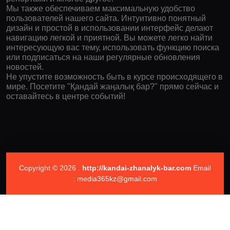
Мы также обеспечиваем максимальную удобство
пользователей нашего сайта. Интуитивно понятный
дизайн и простой в использовании интерфейс делают
навигацию легкой и приятной. Вы можете легко найти
интересующую вас тему, использовать функцию поиска
или подписаться на наши регулярные обновления
новостей.
Не упустите возможность быть в курсе происходящего в
мире. Посетите "Қандай жаңалық бар?" прямо сейчас и
оставайтесь в центре событий!
Copyright © 2026 .
http://kandai-zhanalyk-bar.com
Email
: media365kz@gmail.com