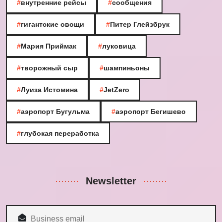
#
внутренние рейсы
#
сообщения
#
гигантские овощи
#
Питер Глейзбрук
#
Мария Приймак
#
луковица
#
творожный сыр
#
шампиньоны
#
Луиза Истомина
#
JetZero
#
аэропорт Бугульма
#
аэропорт Бегишево
#
глубокая переработка
Newsletter