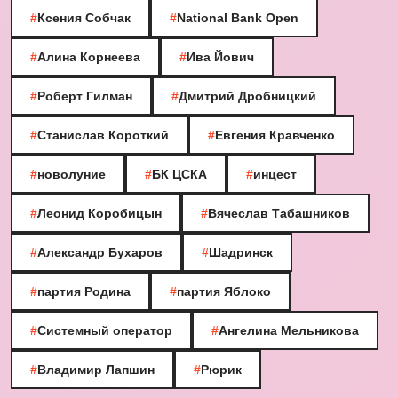
#
Ксения Собчак
#
National Bank Open
#
Алина Корнеева
#
Ива Йович
#
Роберт Гилман
#
Дмитрий Дробницкий
#
Станислав Короткий
#
Евгения Кравченко
#
новолуние
#
БК ЦСКА
#
инцест
#
Леонид Коробицын
#
Вячеслав Табашников
#
Александр Бухаров
#
Шадринск
#
партия Родина
#
партия Яблоко
#
Системный оператор
#
Ангелина Мельникова
#
Владимир Лапшин
#
Рюрик