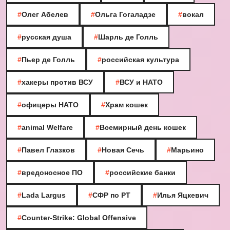
#
Олег Абелев
#
Ольга Гогаладзе
#
вокал
#
русская душа
#
Шарль де Голль
#
Пьер де Голль
#
российская культура
#
хакеры против ВСУ
#
ВСУ и НАТО
#
офицеры НАТО
#
Храм кошек
#
animal Welfare
#
Всемирный день кошек
#
Павел Глазков
#
Новая Сечь
#
Марьино
#
вредоносное ПО
#
российские банки
#
Lada Largus
#
СФР по РТ
#
Илья Яцкевич
#
Counter-Strike: Global Offensive