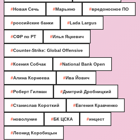
#
Новая Сечь
#
Марьино
#
вредоносное ПО
#
российские банки
#
Lada Largus
#
СФР по РТ
#
Илья Яцкевич
#
Counter-Strike: Global Offensive
#
Ксения Собчак
#
National Bank Open
#
Алина Корнеева
#
Ива Йович
#
Роберт Гилман
#
Дмитрий Дробницкий
#
Станислав Короткий
#
Евгения Кравченко
#
новолуние
#
БК ЦСКА
#
инцест
#
Леонид Коробицын