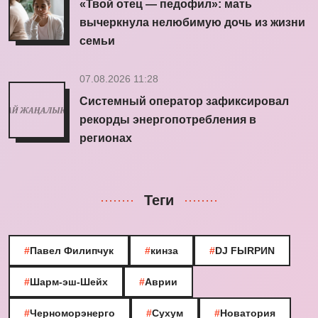
«Твой отец — педофил»: мать
вычеркнула нелюбимую дочь из жизни
семьи
07.08.2026 11:28
Системный оператор зафиксировал
рекорды энергопотребления в
регионах
Теги
#
Павел Филипчук
#
кинза
#
DJ FЫRРИN
#
Шарм-эш-Шейх
#
Аврии
#
Черноморэнерго
#
Сухум
#
Новатория