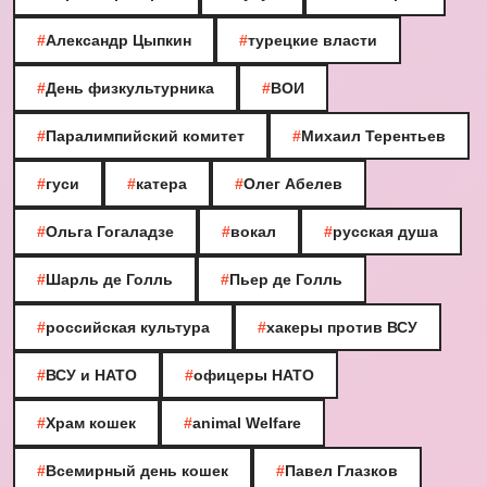
#
Александр Цыпкин
#
турецкие власти
#
День физкультурника
#
ВОИ
#
Паралимпийский комитет
#
Михаил Терентьев
#
гуси
#
катера
#
Олег Абелев
#
Ольга Гогаладзе
#
вокал
#
русская душа
#
Шарль де Голль
#
Пьер де Голль
#
российская культура
#
хакеры против ВСУ
#
ВСУ и НАТО
#
офицеры НАТО
#
Храм кошек
#
animal Welfare
#
Всемирный день кошек
#
Павел Глазков