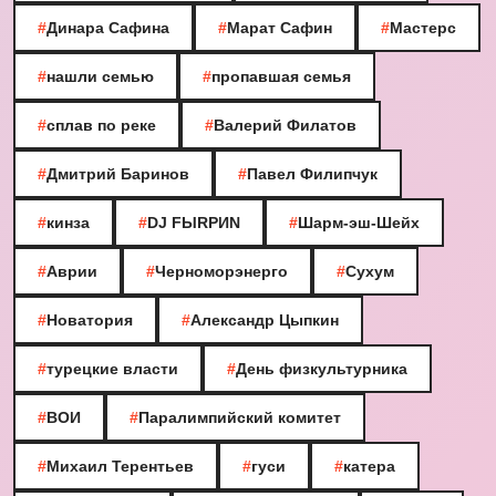
#
Динара Сафина
#
Марат Сафин
#
Мастерс
#
нашли семью
#
пропавшая семья
#
сплав по реке
#
Валерий Филатов
#
Дмитрий Баринов
#
Павел Филипчук
#
кинза
#
DJ FЫRРИN
#
Шарм-эш-Шейх
#
Аврии
#
Черноморэнерго
#
Сухум
#
Новатория
#
Александр Цыпкин
#
турецкие власти
#
День физкультурника
#
ВОИ
#
Паралимпийский комитет
#
Михаил Терентьев
#
гуси
#
катера