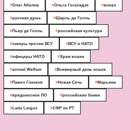
#
Олег Абелев
#
Ольга Гогаладзе
#
вокал
#
русская душа
#
Шарль де Голль
#
Пьер де Голль
#
российская культура
#
хакеры против ВСУ
#
ВСУ и НАТО
#
офицеры НАТО
#
Храм кошек
#
animal Welfare
#
Всемирный день кошек
#
Павел Глазков
#
Новая Сечь
#
Марьино
#
вредоносное ПО
#
российские банки
#
Lada Largus
#
СФР по РТ