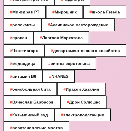
#
Минздрав РТ
#
Мирошник
#
школа Freeda
#
релоканты
#
Асачинское месторождение
#
пропан
#
Ларгаон Маркатола
#
Чхаттисгарх
#
департамент лесного хозяйства
#
медведица
#
синтез серотонина
#
витамин B6
#
NHANES
#
бейсбольная бита
#
Иракли Хазалия
#
Вячеслав Барбасов
#
Дрон Солюшнс
#
Кузьминский суд
#
электроподстанции
#
восстановление мостов