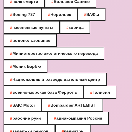
#
полк смерти
#
Большое Савино
#
Boeing 737
#
Норильск
#
ВАФы
#
населенные пункты
#
корица
#
водопользование
#
Министерство экологического перехода
#
Моник Барбю
#
Национальный разведывательный центр
#
военно-морская база Ферроль
#
Галисия
#
SAIC Motor
#
Bombardier ARTEMIS II
#
рабочие руки
#
авиакомпания Россия
#
задержки рейсов
#
педиатры