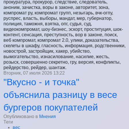
прокуратура, прокурор, следствие, следователь,
аноним, зачистка, воры в законе, авторитет, зона,
компромат ру, компромат групп, незыгарь, вчк-огпу,
руспрес, власть, выборы, мандат, мер, губернатор,
полиция, таможня, взятка, опг, судья, суд,
видеокомпромат, шоу-бизнес, эскорт, проституция, шок-
контент, сенсация, преступность, вор в законе, поиск,
веб компромат, компромат 2.0, улики, доказательства,
скелеты в шкафу, гласность, информация, родственники,
новострой, застройщик, хакер, убийство,
вымогательство, изнасилование, насилие, жесть,
розыск, совершенно секретно, гру, версия, конфликты,
рейдерство, рейдер, шантаж.
Вторник, 07 июля 2026 13:22
"Вкусно - и точка"
объяснила разницу в весе
бургеров покупателей
Опубликовано в
Мнения
Теги
вес