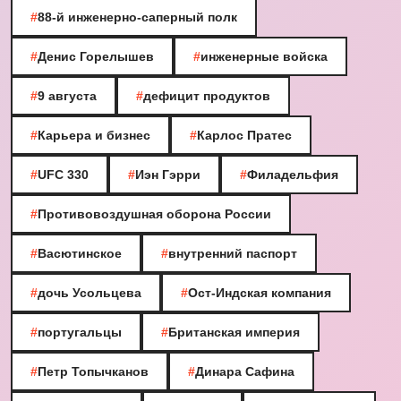
#
88-й инженерно-саперный полк
#
Денис Горелышев
#
инженерные войска
#
9 августа
#
дефицит продуктов
#
Карьера и бизнес
#
Карлос Пратес
#
UFC 330
#
Иэн Гэрри
#
Филадельфия
#
Противовоздушная оборона России
#
Васютинское
#
внутренний паспорт
#
дочь Усольцева
#
Ост-Индская компания
#
португальцы
#
Британская империя
#
Петр Топычканов
#
Динара Сафина