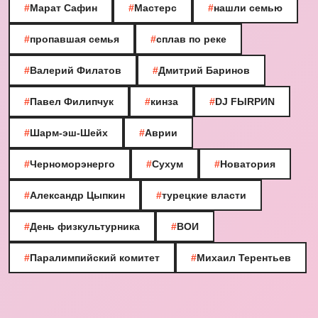
#
Марат Сафин
#
Мастерс
#
нашли семью
#
пропавшая семья
#
сплав по реке
#
Валерий Филатов
#
Дмитрий Баринов
#
Павел Филипчук
#
кинза
#
DJ FЫRРИN
#
Шарм-эш-Шейх
#
Аврии
#
Черноморэнерго
#
Сухум
#
Новатория
#
Александр Цыпкин
#
турецкие власти
#
День физкультурника
#
ВОИ
#
Паралимпийский комитет
#
Михаил Терентьев