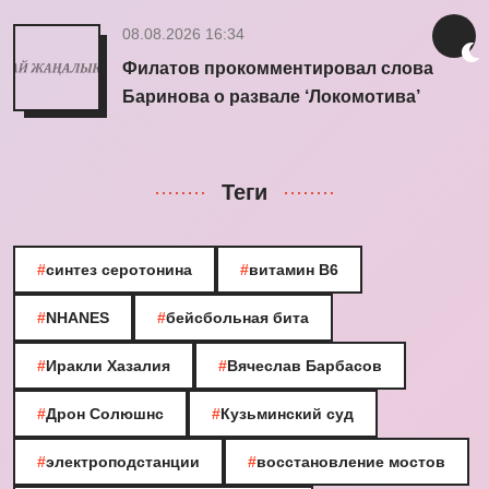
08.08.2026 16:34
Филатов прокомментировал слова
Баринова о развале ‘Локомотива’
Теги
#
синтез серотонина
#
витамин B6
#
NHANES
#
бейсбольная бита
#
Иракли Хазалия
#
Вячеслав Барбасов
#
Дрон Солюшнс
#
Кузьминский суд
#
электроподстанции
#
восстановление мостов