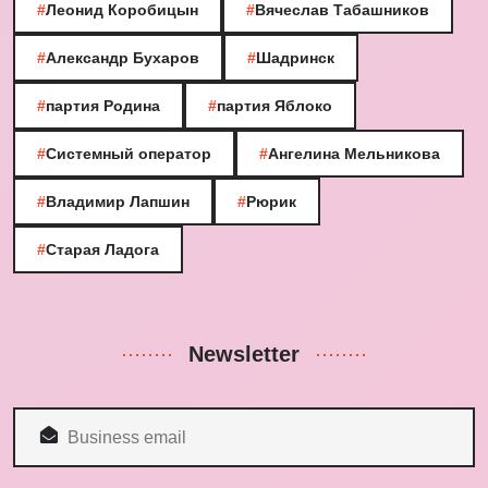
#
Леонид Коробицын
#
Вячеслав Табашников
#
Александр Бухаров
#
Шадринск
#
партия Родина
#
партия Яблоко
#
Системный оператор
#
Ангелина Мельникова
#
Владимир Лапшин
#
Рюрик
#
Старая Ладога
Newsletter