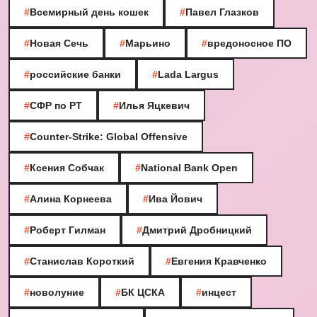
#
Всемирный день кошек
#
Павел Глазков
#
Новая Сечь
#
Марьино
#
вредоносное ПО
#
российские банки
#
Lada Largus
#
СФР по РТ
#
Илья Яцкевич
#
Counter-Strike: Global Offensive
#
Ксения Собчак
#
National Bank Open
#
Алина Корнеева
#
Ива Йович
#
Роберт Гилман
#
Дмитрий Дробницкий
#
Станислав Короткий
#
Евгения Кравченко
#
новолуние
#
БК ЦСКА
#
инцест