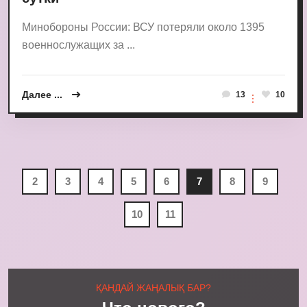
Минобороны России: ВСУ потеряли около 1395
военнослужащих за ...
Далее ...
13
10
2
3
4
5
6
7
8
9
10
11
ҚАНДАЙ ЖАҢАЛЫҚ БАР?