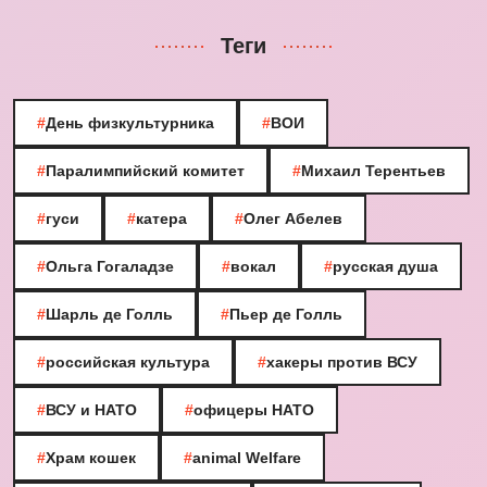
Теги
#
День физкультурника
#
ВОИ
#
Паралимпийский комитет
#
Михаил Терентьев
#
гуси
#
катера
#
Олег Абелев
#
Ольга Гогаладзе
#
вокал
#
русская душа
#
Шарль де Голль
#
Пьер де Голль
#
российская культура
#
хакеры против ВСУ
#
ВСУ и НАТО
#
офицеры НАТО
#
Храм кошек
#
animal Welfare