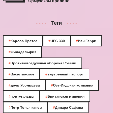
Ормузском проливе
Теги
#
Карлос Пратес
#
UFC 330
#
Иэн Гэрри
#
Филадельфия
#
Противовоздушная оборона России
#
Васютинское
#
внутренний паспорт
#
дочь Усольцева
#
Ост-Индская компания
#
португальцы
#
Британская империя
#
Петр Топычканов
#
Динара Сафина