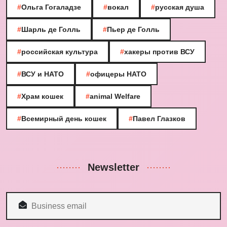
#
Ольга Гогаладзе
#
вокал
#
русская душа
#
Шарль де Голль
#
Пьер де Голль
#
российская культура
#
хакеры против ВСУ
#
ВСУ и НАТО
#
офицеры НАТО
#
Храм кошек
#
animal Welfare
#
Всемирный день кошек
#
Павел Глазков
Newsletter