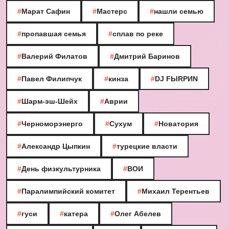
#
Марат Сафин
#
Мастерс
#
нашли семью
#
пропавшая семья
#
сплав по реке
#
Валерий Филатов
#
Дмитрий Баринов
#
Павел Филипчук
#
кинза
#
DJ FЫRРИN
#
Шарм-эш-Шейх
#
Аврии
#
Черноморэнерго
#
Сухум
#
Новатория
#
Александр Цыпкин
#
турецкие власти
#
День физкультурника
#
ВОИ
#
Паралимпийский комитет
#
Михаил Терентьев
#
гуси
#
катера
#
Олег Абелев