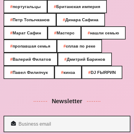
#
португальцы
#
Британская империя
#
Петр Топычканов
#
Динара Сафина
#
Марат Сафин
#
Мастерс
#
нашли семью
#
пропавшая семья
#
сплав по реке
#
Валерий Филатов
#
Дмитрий Баринов
#
Павел Филипчук
#
кинза
#
DJ FЫRРИN
Newsletter