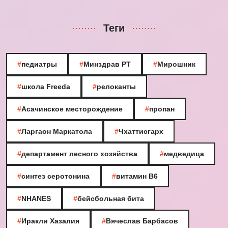
Теги
#
педиатры
#
Минздрав РТ
#
Мирошник
#
школа Freeda
#
релоканты
#
Асачинское месторождение
#
пропан
#
Ларгаон Маркатола
#
Чхаттисгарх
#
департамент лесного хозяйства
#
медведица
#
синтез серотонина
#
витамин B6
#
NHANES
#
бейсбольная бита
#
Иракли Хазалия
#
Вячеслав Барбасов