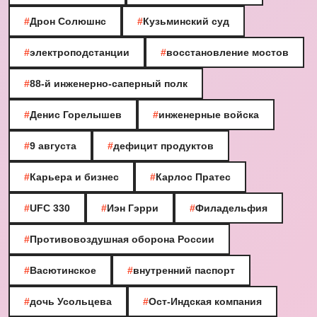
#
Дрон Солюшнс
#
Кузьминский суд
#
электроподстанции
#
восстановление мостов
#
88-й инженерно-саперный полк
#
Денис Горелышев
#
инженерные войска
#
9 августа
#
дефицит продуктов
#
Карьера и бизнес
#
Карлос Пратес
#
UFC 330
#
Иэн Гэрри
#
Филадельфия
#
Противовоздушная оборона России
#
Васютинское
#
внутренний паспорт
#
дочь Усольцева
#
Ост-Индская компания