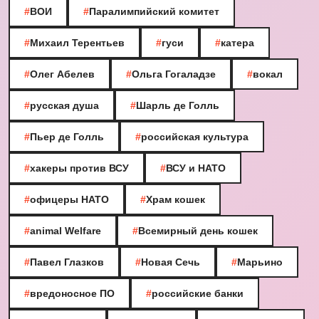
#
ВОИ
#
Паралимпийский комитет
#
Михаил Терентьев
#
гуси
#
катера
#
Олег Абелев
#
Ольга Гогаладзе
#
вокал
#
русская душа
#
Шарль де Голль
#
Пьер де Голль
#
российская культура
#
хакеры против ВСУ
#
ВСУ и НАТО
#
офицеры НАТО
#
Храм кошек
#
animal Welfare
#
Всемирный день кошек
#
Павел Глазков
#
Новая Сечь
#
Марьино
#
вредоносное ПО
#
российские банки