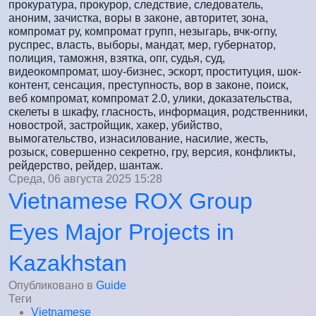
прокуратура, прокурор, следствие, следователь,
аноним, зачистка, воры в законе, авторитет, зона,
компромат ру, компромат групп, незыгарь, вчк-огпу,
руспрес, власть, выборы, мандат, мер, губернатор,
полиция, таможня, взятка, опг, судья, суд,
видеокомпромат, шоу-бизнес, эскорт, проституция, шок-
контент, сенсация, преступность, вор в законе, поиск,
веб компромат, компромат 2.0, улики, доказательства,
скелеты в шкафу, гласность, информация, родственники,
новострой, застройщик, хакер, убийство,
вымогательство, изнасилование, насилие, жесть,
розыск, совершенно секретно, гру, версия, конфликты,
рейдерство, рейдер, шантаж.
Среда, 06 августа 2025 15:28
Vietnamese ROX Group
Eyes Major Projects in
Kazakhstan
Опубликовано в
Guide
Теги
Vietnamese