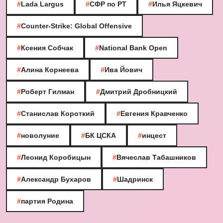
#
Lada Largus
#
СФР по РТ
#
Илья Яцкевич
#
Counter-Strike: Global Offensive
#
Ксения Собчак
#
National Bank Open
#
Алина Корнеева
#
Ива Йович
#
Роберт Гилман
#
Дмитрий Дробницкий
#
Станислав Короткий
#
Евгения Кравченко
#
новолуние
#
БК ЦСКА
#
инцест
#
Леонид Коробицын
#
Вячеслав Табашников
#
Александр Бухаров
#
Шадринск
#
партия Родина