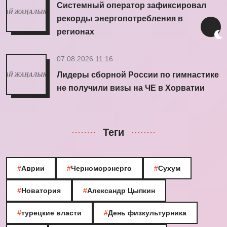
Системный оператор зафиксировал
рекорды энергопотребления в
регионах
07.08.2026 11:16
Лидеры сборной России по гимнастике
не получили визы на ЧЕ в Хорватии
Теги
#
Аврии
#
Черноморэнерго
#
Сухум
#
Новатория
#
Александр Цыпкин
#
турецкие власти
#
День физкультурника