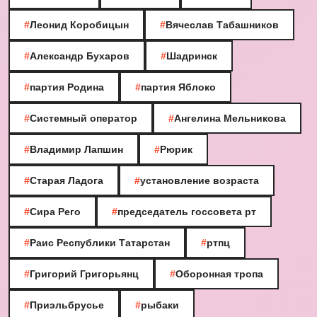
#
Леонид Коробицын
#
Вячеслав Табашников
#
Александр Бухаров
#
Шадринск
#
партия Родина
#
партия Яблоко
#
Системный оператор
#
Ангелина Мельникова
#
Владимир Лапшин
#
Рюрик
#
Старая Ладога
#
установление возраста
#
Сира Рего
#
председатель госсовета рт
#
Раис Республики Татарстан
#
ртпц
#
Григорий Григорьянц
#
Оборонная тропа
#
Приэльбрусье
#
рыбаки