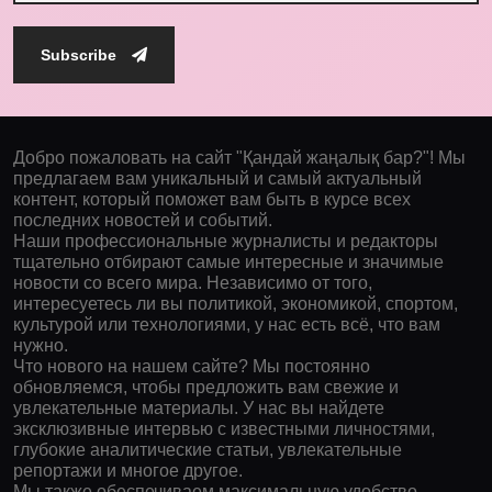
Subscribe
Добро пожаловать на сайт "Қандай жаңалық бар?"! Мы
предлагаем вам уникальный и самый актуальный
контент, который поможет вам быть в курсе всех
последних новостей и событий.
Наши профессиональные журналисты и редакторы
тщательно отбирают самые интересные и значимые
новости со всего мира. Независимо от того,
интересуетесь ли вы политикой, экономикой, спортом,
культурой или технологиями, у нас есть всё, что вам
нужно.
Что нового на нашем сайте? Мы постоянно
обновляемся, чтобы предложить вам свежие и
увлекательные материалы. У нас вы найдете
эксклюзивные интервью с известными личностями,
глубокие аналитические статьи, увлекательные
репортажи и многое другое.
Мы также обеспечиваем максимальную удобство