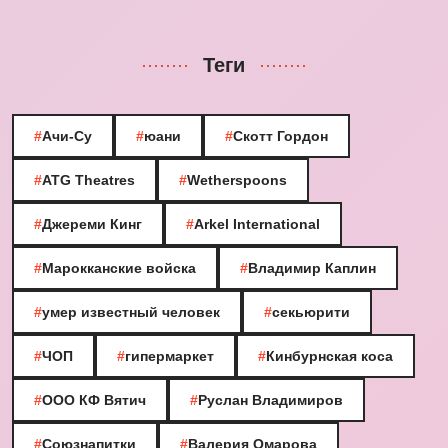
Теги
#
Ачи-Су
#
юани
#
Скотт Гордон
#
ATG Theatres
#
Wetherspoons
#
Джереми Кинг
#
Arkel International
#
Марокканские войска
#
Владимир Каплин
#
умер известный человек
#
секьюрити
#
ЧОП
#
гипермаркет
#
Кинбурнская коса
#
ООО КФ Вятич
#
Руслан Владимиров
#
Союзнапитки
#
Валерия Омарова