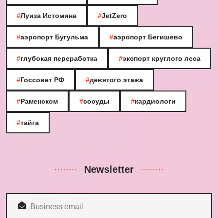
#
Луиза Истомина
#
JetZero
#
аэропорт Бугульма
#
аэропорт Бегишево
#
глубокая переработка
#
экспорт круглого леса
#
Госсовет РФ
#
девятого этажа
#
Раменском
#
сосуды
#
кардиологи
#
тайга
Newsletter