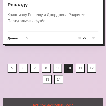
Роналду
Криштиану Роналду и Джорджина Родригес
Португальский футбо ...
Далее ...
27
9
5
6
7
8
9
10
11
12
13
14
ҚАНДАЙ ЖАҢАЛЫҚ БАР?