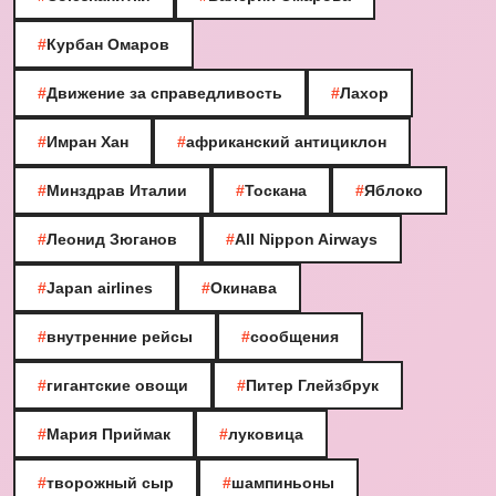
#
Курбан Омаров
#
Движение за справедливость
#
Лахор
#
Имран Хан
#
африканский антициклон
#
Минздрав Италии
#
Тоскана
#
Яблоко
#
Леонид Зюганов
#
All Nippon Airways
#
Japan airlines
#
Окинава
#
внутренние рейсы
#
сообщения
#
гигантские овощи
#
Питер Глейзбрук
#
Мария Приймак
#
луковица
#
творожный сыр
#
шампиньоны