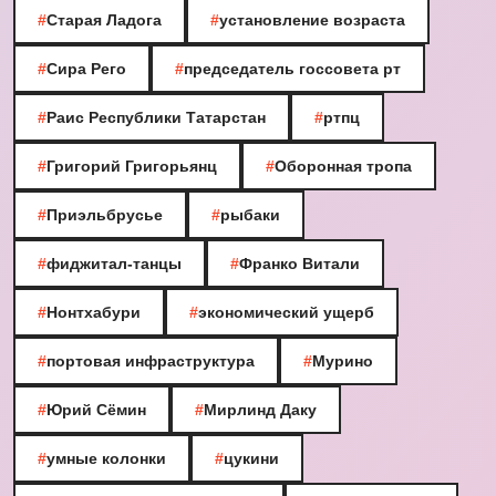
#
Старая Ладога
#
установление возраста
#
Сира Рего
#
председатель госсовета рт
#
Раис Республики Татарстан
#
ртпц
#
Григорий Григорьянц
#
Оборонная тропа
#
Приэльбрусье
#
рыбаки
#
фиджитал-танцы
#
Франко Витали
#
Нонтхабури
#
экономический ущерб
#
портовая инфраструктура
#
Мурино
#
Юрий Сёмин
#
Мирлинд Даку
#
умные колонки
#
цукини