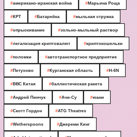
#
американо-иранская война
#
Марьина Роща
#
КРТ
#
Батарейка
#
мыльная стружка
#
опрыскивание
#
зольно-мыльный раствор
#
легализация криптовалют
#
криптокошельки
#
поломки
#
автотранспортное предприятие
#
Петухово
#
Курганская область
#
H-6N
#
ВВС Китая
#
баллистическая ракета
#
Андрей Пинчук
#
Ачи-Су
#
юани
#
Скотт Гордон
#
ATG Theatres
#
Wetherspoons
#
Джереми Кинг